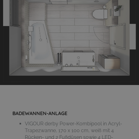
BADEWANNEN-ANLAGE
VIGOUR derby Power-Kombipool in Acryl-
Trapezwanne, 170 x 100 cm, weiß mit 4
Rücken- und 2 Fußdüsen sowie 4 LED-