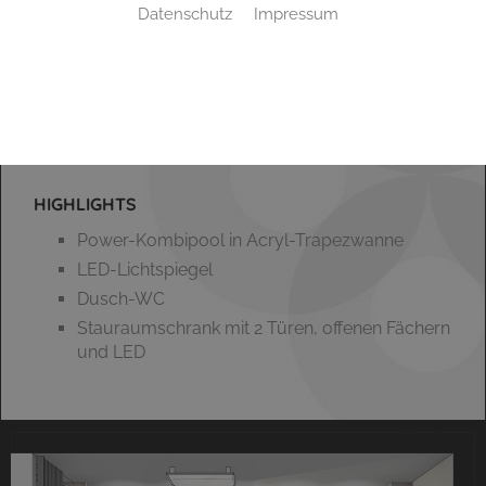
Datenschutz
Impressum
HIGHLIGHTS
Power-Kombipool in Acryl-Trapezwanne
LED-Lichtspiegel
Dusch-WC
Stauraumschrank mit 2 Türen, offenen Fächern
und LED