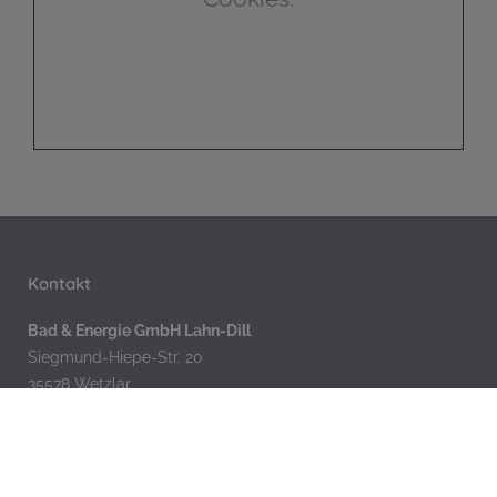
Kontakt
Bad & Energie GmbH Lahn-Dill
Siegmund-Hiepe-Str. 20
35578 Wetzlar
Telefon: 06441-42956
Telefax: 06441-48781
E-Mail:
info@bad-energie.de