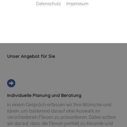
Lahn-Dill
Datenschutz
Impressum
Machen Sie keine Kompromisse, wenn es um Ihr
Wunschbad geht. Bad & Energie GmbH Lahn-Dill aus
Wetzlar berät Sie umfassend und individuell bei der
Auswahl der richtigen Fliesen und kümmert sich um
alles von der Lieferung bis zur Verlegung.
Unser Angebot für Sie
Individuelle Planung und Beratung
In einem Gespräch erfassen wir Ihre Wünsche und
Ideen, um basierend darauf eine Auswahl an
verschiedenen Fliesen zu präsentieren. Dabei achten
wir darauf, dass die Fliesen perfekt zu Keramik und