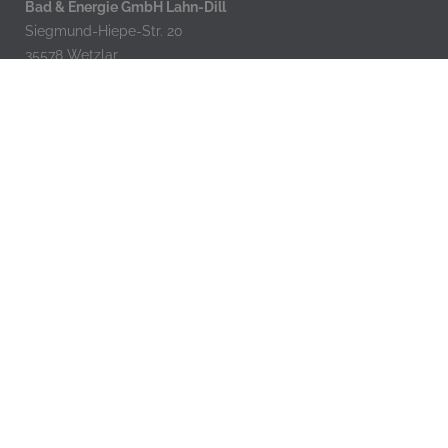
Bad & Energie GmbH Lahn-Dill
Siegmund-Hiepe-Str. 20
35578 Wetzlar
Telefon: 06441-42956
Telefax: 06441-48781
E-Mail:
info@bad-energie.de
Öffnungszeiten
Montag bis Donnerstag:
07.00 – 16.45 Uhr
Freitag:
07.00 – 13.30 Uhr