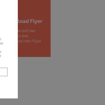
Download Flyer
Laden Sie sich hier
nochmals den
m
kompletten Info-Flyer
en
herunter.
e
r