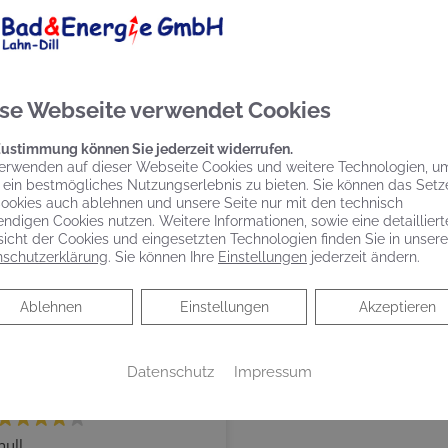
infach attraktiv
Einfach effizient
se Webseite verwendet Cookies
e erhalten Ihre neue
Mit Ihrer neuen Viessmann
iessmann Heizung zu
Heizung sparen Sie bis zu
Zustimmung können Sie jederzeit widerrufen.
nem attraktiven
30 Prozent Energiekosten
erwenden auf dieser Webseite Cookies und weitere Technologien, u
natlichen Grundpreis,
und schützen das Klima.
 ein bestmögliches Nutzungserlebnis zu bieten. Sie können das Setz
omplett ohne Anzahlung.
ookies auch ablehnen und unsere Seite nur mit den technisch
ndigen Cookies nutzen. Weitere Informationen, sowie eine detailliert
icht der Cookies und eingesetzten Technologien finden Sie in unsere
schutzerklärung
. Sie können Ihre
Einstellungen
jederzeit ändern.
Ablehnen
Ablehnen
Einstellungen
Akzeptieren
Siegfried Pilawa
Datenschutz
Impressum
28. Juli, 2020.
null