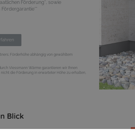
aatlichen Förderung*, sowie
Fördergarantie**
rfahren
tners; Förderhöhe abhängig von gewähltem
 durch Viessmann Wärme garantieren wir Ihnen
 nicht die Förderung in erwarteter Höhe zu erhalten,
n Blick